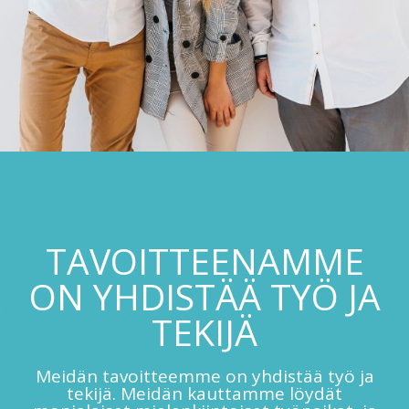
TAVOITTEENAMME
ON YHDISTÄÄ TYÖ JA
TEKIJÄ
Meidän tavoitteemme on yhdistää työ ja
tekijä. Meidän kauttamme löydät