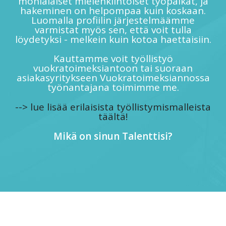
monialaiset mielenkiintoiset työpaikat, ja
hakeminen on helpompaa kuin koskaan.
Luomalla profiilin järjestelmäämme
varmistat myös sen, että voit tulla
löydetyksi - melkein kuin kotoa haettaisiin.
Kauttamme voit työllistyö
vuokratoimeksiantoon tai suoraan
asiakasyritykseen Vuokratoimeksiannossa
työnantajana toimimme me.
--> lue lisää erilaisista työllistymismalleista
täältä!
Mikä on sinun Talenttisi?