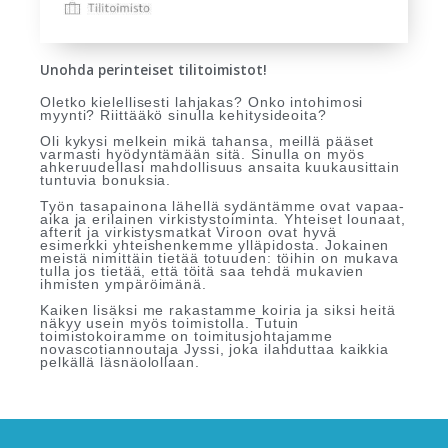
Unohda perinteiset tilitoimistot!
Oletko kielellisesti lahjakas? Onko intohimosi
myynti? Riittääkö sinulla kehitysideoita?
Oli kykysi melkein mikä tahansa, meillä pääset
varmasti hyödyntämään sitä. Sinulla on myös
ahkeruudellasi mahdollisuus ansaita kuukausittain
tuntuvia bonuksia.
Työn tasapainona lähellä sydäntämme ovat vapaa-
aika ja erilainen virkistystoiminta. Yhteiset lounaat,
afterit ja virkistysmatkat Viroon ovat hyvä
esimerkki yhteishenkemme ylläpidosta. Jokainen
meistä nimittäin tietää totuuden: töihin on mukava
tulla jos tietää, että töitä saa tehdä mukavien
ihmisten ympäröimänä.
Kaiken lisäksi me rakastamme koiria ja siksi heitä
näkyy usein myös toimistolla. Tutuin
toimistokoiramme on toimitusjohtajamme
novascotiannoutaja Jyssi, joka ilahduttaa kaikkia
pelkällä läsnäolollaan.