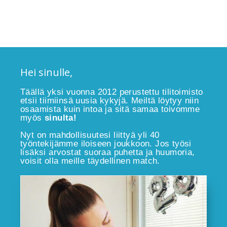
Hei sinulle,
Täällä yksi vuonna 2012 perustettu tilitoimisto
etsii tiimiinsä uusia kykyjä. Meiltä löytyy niin
osaamista kuin intoa ja sitä samaa toivomme
myös
sinulta!
Nyt on mahdollisuutesi liittyä yli 40
työntekijämme iloiseen joukkoon. Jos työsi
lisäksi arvostat suoraa puhetta ja huumoria,
voisit olla meille täydellinen match.