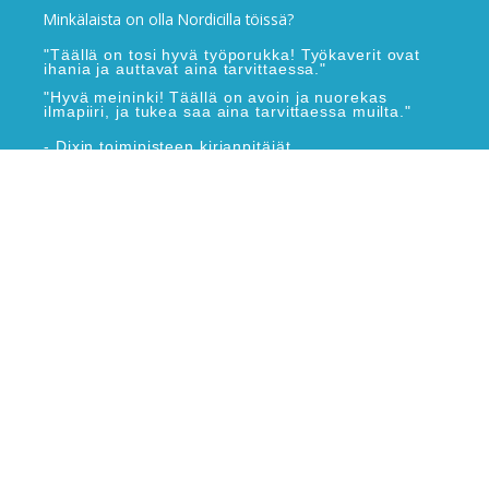
Minkälaista on olla Nordicilla töissä?
"Täällä on tosi hyvä työporukka! Työkaverit ovat
ihania ja auttavat aina tarvittaessa."
"Hyvä meininki! Täällä on avoin ja nuorekas
ilmapiiri, ja tukea saa aina tarvittaessa muilta."
- Dixin toimipisteen kirjanpitäjät